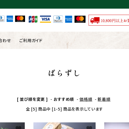
合わせ
ご利用ガイド
棒寿司
巻寿司
ばらずし
冷凍商品
常温商品
[ 並び順を変更 ]
-
おすすめ順
-
価格順
-
新着順
全 [5] 商品中 [1-5] 商品を表示しています
ード
favorite
favorite