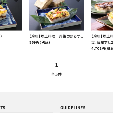
リー
）
【冷凍】郷土料理 丹後のばらずし
【冷凍】郷土
969円(税込)
食、焼鯖すし2
4,702円(税
検索する
1
全5件
TS
GUIDELINES