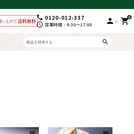
0120-012-337
call
0
person
shopping_cart
schedule
営業時間 - 9:30～17:00
search
柿の葉寿司
close
favorite
favorite