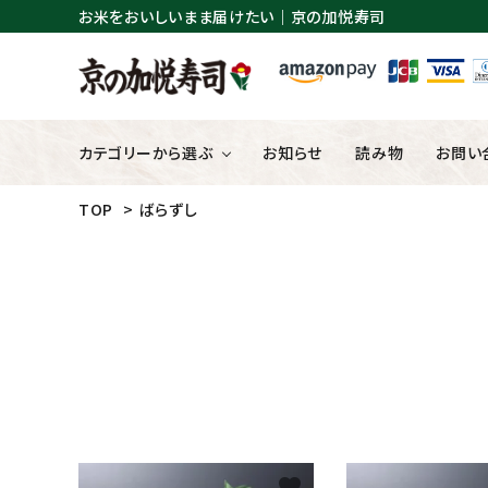
お米をおいしいまま届けたい｜京の加悦寿司
カテゴリーから選ぶ
お知らせ
読み物
お問い
TOP
>
ばらずし
丹後のばらずし
ギフト商品
favorite
キーワ